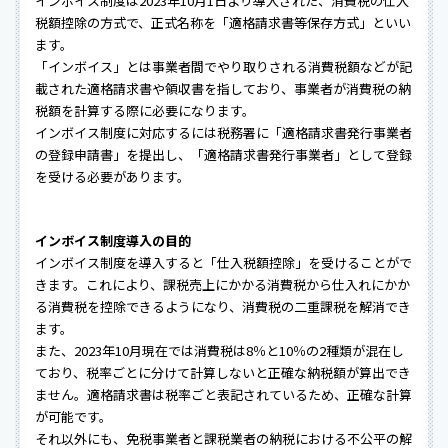
インボイス制度は2023年10月1日より導入された、消費税の仕入
税額控除の方式で、正式名称を「適格請求書等保存方式」といい
ます。
「インボイス」とは事業者間でやり取りされる消費税額などが記
載された適格請求書や領収書を指しており、事業者が消費税の納
税額を計算する際に必要になります。
インボイス制度に対応するには税務署に「適格請求書発行事業者
の登録申請書」を提出し、「適格請求書発行事業者」として登録
を受ける必要があります。
インボイス制度導入の目的
インボイス制度を導入すると「仕入税額控除」を受けることがで
きます。これにより、課税売上にかかる消費税から仕入れにかか
る消費税を控除できるようになり、消費税の二重課税を解消でき
ます。
また、2023年10月現在では消費税は8％と10％の2種類が混在し
ており、税率ごとに分けて計算しないと正確な納税額が算出でき
ません。適格請求書は税率ごと表記されているため、正確な計算
が可能です。
それ以外にも、免税事業者と課税業者の納税における不公平の解