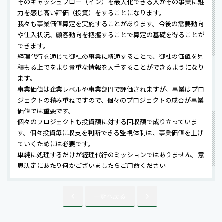
そのキャッシュフロー（イン）を最大化できる人がその事業に魅
力を感じ高い評価（投資）をすることになります。
我々も事業価値算定を実施することがあります。今後の需要動向
や仕入状況、顧客動向を把握することで算定の基礎を得ることが
できます。
経理代行を通じて御社の事業に精通することで、御社の価値を見
積もる上でをより貴重な情報を入手することができるようになり
ます。
事業価値は企業レベルや事業部門で評価されますが、事業はプロ
ジェクトの積み重ねですので、個々のプロジェクトの成否が事業
価値では重要です。
個々のプロジェクトも投資額に対する回収額で成り立っていま
す。個々投資毎に収支を判断できる監視体制は、事業価値を上げ
ていくためには必要です。
単純に処理するだけが経理代行のミッションではありません。意
思決定にあたり何かございましたらご用命ください
一覧へ戻る