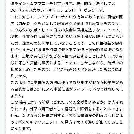
法をインカムアプローチと言います。典型的な手法としては
DCF（ディスカウントキャッシュフロー）があります。
これに対してコストアプローチという方法があります。貸借対照
表（財産表）をもとにして純資産を企業価値とみなすものです。
この方法の欠点としては将来の入金は直接見込まないことです。
現状、企業が持つ資産に含まれている評価損が反映されていない
ため、企業の実態を示していないことです。この評価損益を顕在
化させるために簿価を時間に修正をする修正簿価純資産法があり
ます。土地や有価証券などを時価で評価することにより、より実
態に即した貸借対照表にすることです。しかしながら、時点での
状態をしめしたもので、これから先の状況を反映したものではあ
りません。
このように事業価値の方法は様々でありますが我々が授業を始め
る目的からはDCF による事業価値がフィットするのではないでし
ょうか。
この将来に対する前提（どれだけの入金が見込めるか）は人それ
ぞれです。外部の第三者として客観的に評価をすることはできま
せん。なぜならば将来に対する見方や現有資産の組み合わせによ
って将来のキャッシュフローの見方は大きく違いが出てくること
になります。