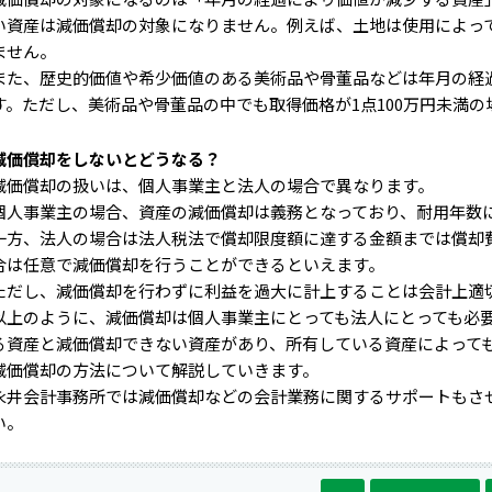
い資産は減価償却の対象になりません。例えば、土地は使用によっ
ません。
また、歴史的価値や希少価値のある美術品や骨董品などは年月の経
す。ただし、美術品や骨董品の中でも取得価格が1点100万円未満
減価償却をしないとどうなる？
減価償却の扱いは、個人事業主と法人の場合で異なります。
個人事業主の場合、資産の減価償却は義務となっており、耐用年数
一方、法人の場合は法人税法で償却限度額に達する金額までは償却
合は任意で減価償却を行うことができるといえます。
ただし、減価償却を行わずに利益を過大に計上することは会計上適
以上のように、減価償却は個人事業主にとっても法人にとっても必
る資産と減価償却できない資産があり、所有している資産によって
減価償却の方法について解説していきます。
永井会計事務所では減価償却などの会計業務に関するサポートもさ
い。