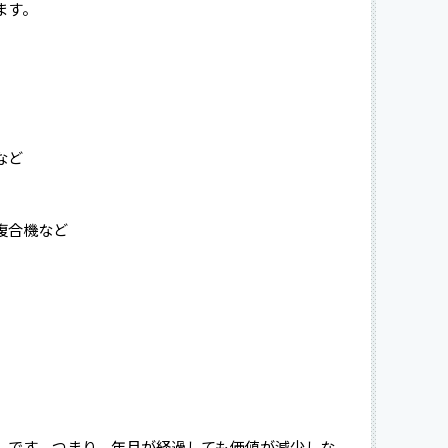
ます。
など
複合機など
」です。つまり、年月が経過しても価値が減少しな