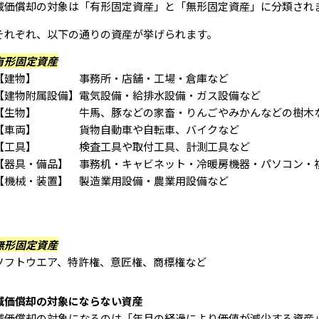
減価償却の対象は「有形固定資産」と「無形固定資産」に分類され
それぞれ、以下の通りの資産が挙げられます。
有形固定資産
【建物】 事務所・店舗・工場・倉庫など
【建物附属設備】電気設備・給排水設備・ガス設備など
【生物】 牛馬、豚などの家畜・りんごやみかんなどの樹木
【車両】 貨物自動車や自転車、バイクなど
【工具】 検査工具や取付工具、計測工具など
【器具・備品】 事務机・キャビネット・冷暖房機器・パソコン・
【機械・装置】 製造業用設備・農業用設備など
無形固定資産
ソフトウエア、特許権、意匠権、商標権など
減価償却の対象にならない資産
減価償却の対象になるのは「年月の経過により価値が減少する資産