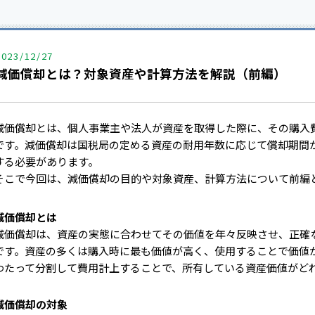
2023/12/27
減価償却とは？対象資産や計算方法を解説（前編）
減価償却とは、個人事業主や法人が資産を取得した際に、その購入
です。減価償却は国税局の定める資産の耐用年数に応じて償却期間
する必要があります。
そこで今回は、減価償却の目的や対象資産、計算方法について前編
減価償却とは
減価償却は、資産の実態に合わせてその価値を年々反映させ、正確
です。資産の多くは購入時に最も価値が高く、使用することで価値
わたって分割して費用計上することで、所有している資産価値がど
減価償却の対象