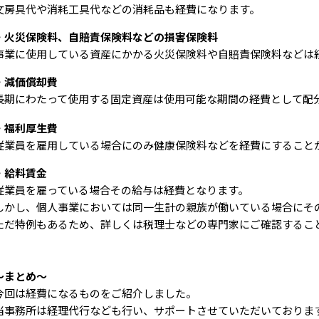
文房具代や消耗工具代などの消耗品も経費になります。
・火災保険料、自賠責保険料などの損害保険料
事業に使用している資産にかかる火災保険料や自賠責保険料などは
・減価償却費
長期にわたって使用する固定資産は使用可能な期間の経費として配
・福利厚生費
従業員を雇用している場合にのみ健康保険料などを経費にすること
・給料賃金
従業員を雇っている場合その給与は経費となります。
しかし、個人事業においては同一生計の親族が働いている場合にそ
ただ特例もあるため、詳しくは税理士などの専門家にご確認するこ
～まとめ～
今回は経費になるものをご紹介しました。
当事務所は経理代行なども行い、サポートさせていただいておりま