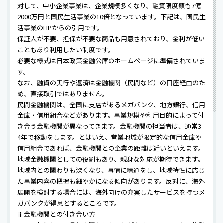
対して、中小企業事業は、企業規模多くなり、融資限度額も7億
2000万円と国民生活事業の10倍となっています。下記は、国民生
活事業のHPからの引用です。
保証人が不要、担保が不要な商品も用意されており、金利が低い
こともあり利用したい制度です。
必要な様式は日本政策金融公庫のホームページに準備されていま
す。
なお、融資の実行や返済は金融機関（民間など）の口座経由のた
め、直接取引ではありません。
民間金融機関は、全国に支店があるメガバンク、地方銀行、信用
金庫・信用組合などがあります。事業規模や利用目的によって付
き合う金融機関が異なってきます。金融機関の担当者は、通常3-
4年で移動をします。とはいえ、営業地域が限定的な信用金庫や
信用組合であれば、金融機関との企業の距離は近いといえます。
地域金融機関としての役割もあり、親身な対応が期待できます。
地域内との関わりも深くなり、事情に精通をし、地域特性に応じ
た事業内容の把握も細やかになる傾向があります。反対に、海外
展開を検討する場合には、海外向けの充実したサービスを持つメ
ガバンクが得意とするところです。
ⅲ金融機関との付き合い方